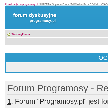
Aktualizacje na programosy.pl
:
SUPERAntiSpyware Free
•
MailWasher Pro
•
GS-Calc
•
GS-B
Strona główna
OG
Forum Programosy - Rej
1
. Forum "Programosy.pl" jest 