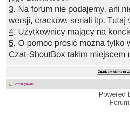
3
. Na forum nie podajemy, ani nie 
wersji, cracków, seriali itp. Tuta
4
. Użytkownicy mający na konci
5
. O pomoc prosić można tylko 
Czat-ShoutBox takim miejscem ni
Strona główna
Powered 
Forum