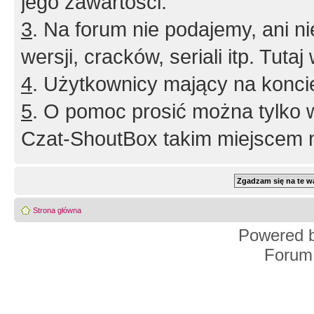
jego zawartości.
3
. Na forum nie podajemy, ani nie 
wersji, cracków, seriali itp. Tuta
4
. Użytkownicy mający na konci
5
. O pomoc prosić można tylko 
Czat-ShoutBox takim miejscem ni
Strona główna
Powered 
Forum