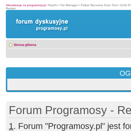
Aktualizacje na programosy.pl
:
PlayOn
•
Far Manager
•
Farbar Recovery Scan Tool
•
Q-Dir P
Resizer
Strona główna
OG
Forum Programosy - Rej
1
. Forum "Programosy.pl" jest 