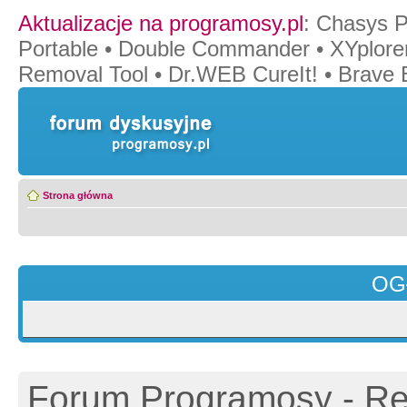
Aktualizacje na programosy.pl
:
Chasys P
Portable
•
Double Commander
•
XYplore
Removal Tool
•
Dr.WEB CureIt!
•
Brave 
Strona główna
OG
Forum Programosy - Rej