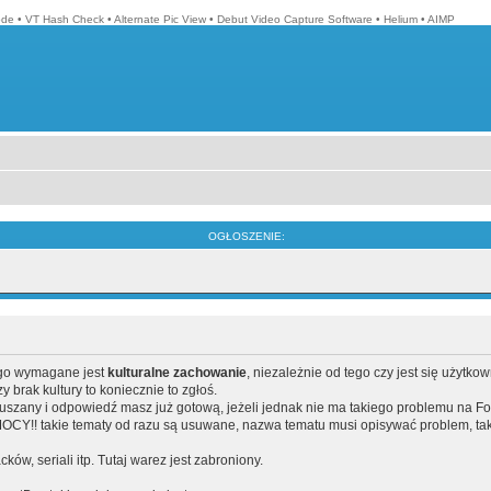
ode
•
VT Hash Check
•
Alternate Pic View
•
Debut Video Capture Software
•
Helium
•
AIMP
OGŁOSZENIE:
ego wymagane jest
kulturalne zachowanie
, niezależnie od tego czy jest się użytko
brak kultury to koniecznie to zgłoś.
poruszany i odpowiedź masz już gotową, jeżeli jednak nie ma takiego problemu na F
Y!! takie tematy od razu są usuwane, nazwa tematu musi opisywać problem, tak
acków, seriali itp. Tutaj warez jest zabroniony.