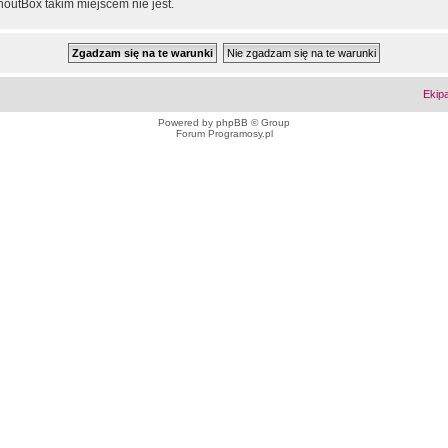
outBox takim miejscem nie jest.
Ekip
Powered by
phpBB
© Group
Forum Programosy.pl