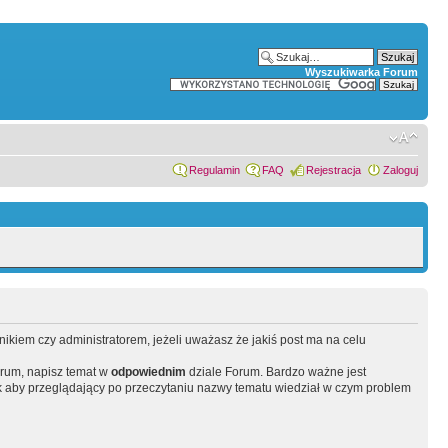
Wyszukiwarka Forum
Regulamin
FAQ
Rejestracja
Zaloguj
wnikiem czy administratorem, jeżeli uważasz że jakiś post ma na celu
orum, napisz temat w
odpowiednim
dziale Forum. Bardzo ważne jest
 aby przeglądający po przeczytaniu nazwy tematu wiedział w czym problem