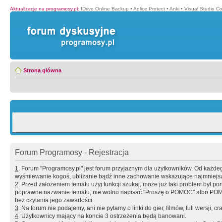
Aktualizacje na programosy.pl
:
IDrive Online Backup
•
Adlice Protect
•
Anki
•
Visual Studio C
Strona główna
Forum Programosy - Rejestracja
1
. Forum "Programosy.pl" jest forum przyjaznym dla użytkowników. Od każd
wyśmiewanie kogoś, ubliżanie bądź inne zachowanie wskazujące najmniejszy 
2
. Przed założeniem tematu użyj funkcji szukaj, może już taki problem był 
poprawne nazwanie tematu, nie wolno napisać "Proszę o POMOC" albo POMOC
bez czytania jego zawartości.
3
. Na forum nie podajemy, ani nie pytamy o linki do gier, filmów, full wersji, cr
4
. Użytkownicy mający na koncie 3 ostrzeżenia będą banowani.