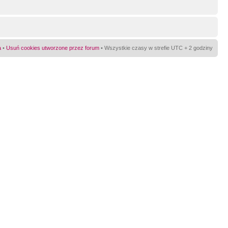
a
•
Usuń cookies utworzone przez forum
• Wszystkie czasy w strefie UTC + 2 godziny