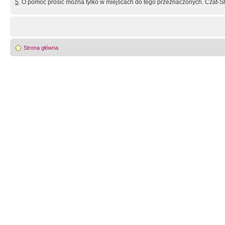
5
. O pomoc prosić można tylko w miejscach do tego przeznaczonych. Czat-Sh
Strona główna