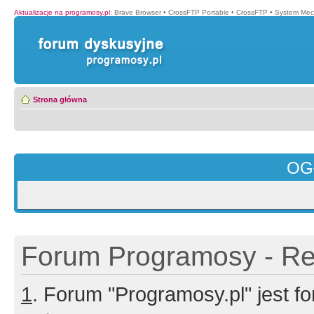
Aktualizacje na programosy.pl
:
Brave Browser
•
CrossFTP Portable
•
CrossFTP
•
System Mec
Strona główna
OG
Forum Programosy - Rej
1
. Forum "Programosy.pl" jest 