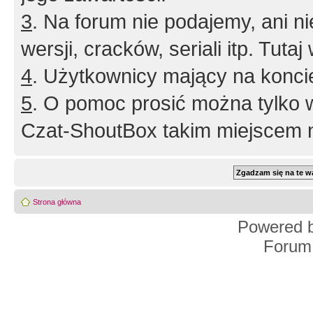
3
. Na forum nie podajemy, ani nie 
wersji, cracków, seriali itp. Tuta
4
. Użytkownicy mający na konci
5
. O pomoc prosić można tylko 
Czat-ShoutBox takim miejscem ni
Strona główna
Powered 
Forum