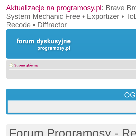
Aktualizacje na programosy.pl
:
Brave Br
System Mechanic Free
•
Exportizer
•
To
Recode
•
Diffractor
Strona główna
OG
Forum Programosy - Rej