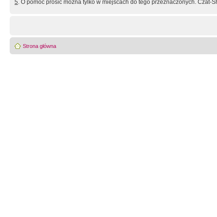
5
. O pomoc prosić można tylko w miejscach do tego przeznaczonych. Czat-Sh
Strona główna