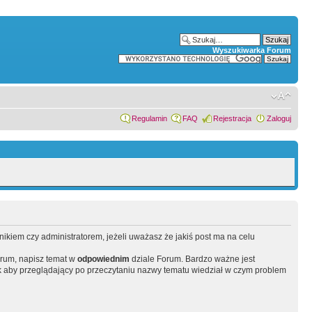
Wyszukiwarka Forum
Regulamin
FAQ
Rejestracja
Zaloguj
wnikiem czy administratorem, jeżeli uważasz że jakiś post ma na celu
orum, napisz temat w
odpowiednim
dziale Forum. Bardzo ważne jest
 aby przeglądający po przeczytaniu nazwy tematu wiedział w czym problem