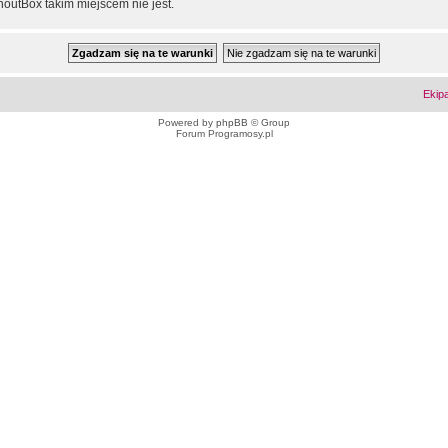
outBox takim miejscem nie jest.
Ekip
Powered by
phpBB
© Group
Forum Programosy.pl