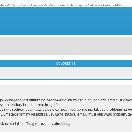
ode
•
VT Hash Check
•
Alternate Pic View
•
Debut Video Capture Software
•
Helium
•
AIMP
OGŁOSZENIE:
ego wymagane jest
kulturalne zachowanie
, niezależnie od tego czy jest się użytko
brak kultury to koniecznie to zgłoś.
poruszany i odpowiedź masz już gotową, jeżeli jednak nie ma takiego problemu na F
Y!! takie tematy od razu są usuwane, nazwa tematu musi opisywać problem, tak
acków, seriali itp. Tutaj warez jest zabroniony.