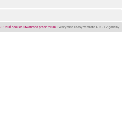
a
•
Usuń cookies utworzone przez forum
• Wszystkie czasy w strefie UTC + 2 godziny