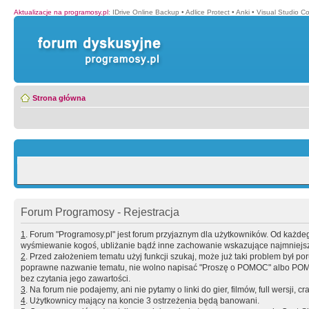
Aktualizacje na programosy.pl
:
IDrive Online Backup
•
Adlice Protect
•
Anki
•
Visual Studio C
Strona główna
Forum Programosy - Rejestracja
1
. Forum "Programosy.pl" jest forum przyjaznym dla użytkowników. Od każd
wyśmiewanie kogoś, ubliżanie bądź inne zachowanie wskazujące najmniejszy 
2
. Przed założeniem tematu użyj funkcji szukaj, może już taki problem był 
poprawne nazwanie tematu, nie wolno napisać "Proszę o POMOC" albo POMOC
bez czytania jego zawartości.
3
. Na forum nie podajemy, ani nie pytamy o linki do gier, filmów, full wersji, cr
4
. Użytkownicy mający na koncie 3 ostrzeżenia będą banowani.