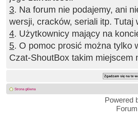
3
. Na forum nie podajemy, ani nie 
wersji, cracków, seriali itp. Tuta
4
. Użytkownicy mający na konci
5
. O pomoc prosić można tylko 
Czat-ShoutBox takim miejscem ni
Strona główna
Powered 
Forum