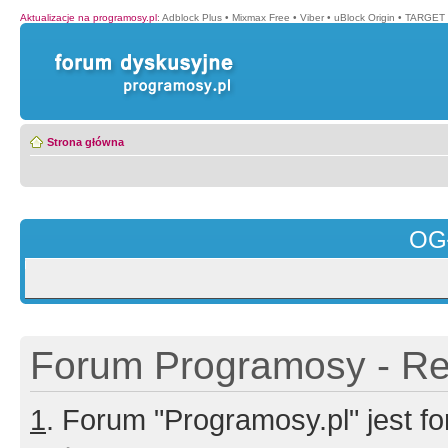
Aktualizacje na programosy.pl
:
Adblock Plus
•
Mixmax Free
•
Viber
•
uBlock Origin
•
TARGET 
Strona główna
OG
Forum Programosy - Rej
1
. Forum "Programosy.pl" jest 