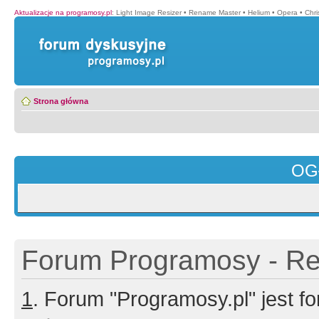
Aktualizacje na programosy.pl
:
Light Image Resizer
•
Rename Master
•
Helium
•
Opera
•
Chr
Strona główna
OG
Forum Programosy - Rej
1
. Forum "Programosy.pl" jest 