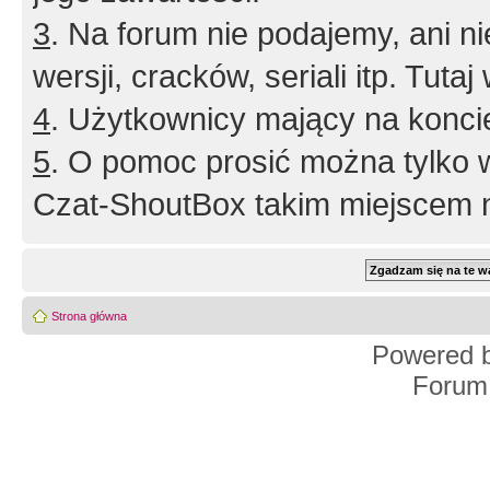
3
. Na forum nie podajemy, ani nie 
wersji, cracków, seriali itp. Tuta
4
. Użytkownicy mający na konci
5
. O pomoc prosić można tylko 
Czat-ShoutBox takim miejscem ni
Strona główna
Powered 
Forum