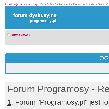
Aktualizacje na programosy.pl
:
IDrive Online Backup
•
Adlice Protect
•
Anki
•
Visual Studio C
Strona główna
OG
Forum Programosy - Rej
1
. Forum "Programosy.pl" jest 