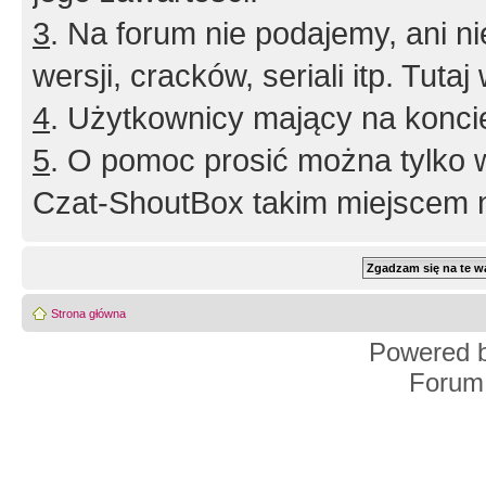
3
. Na forum nie podajemy, ani nie 
wersji, cracków, seriali itp. Tuta
4
. Użytkownicy mający na konci
5
. O pomoc prosić można tylko 
Czat-ShoutBox takim miejscem ni
Strona główna
Powered 
Forum