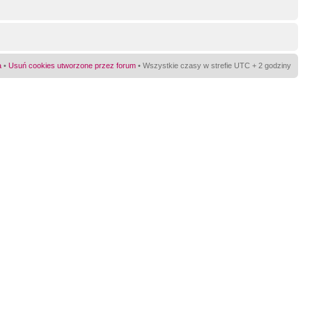
a
•
Usuń cookies utworzone przez forum
• Wszystkie czasy w strefie UTC + 2 godziny