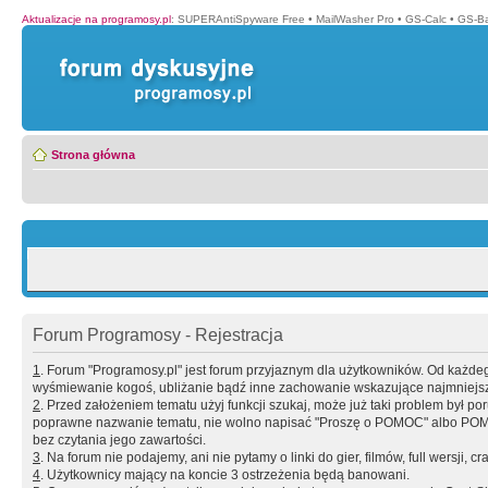
Aktualizacje na programosy.pl
:
SUPERAntiSpyware Free
•
MailWasher Pro
•
GS-Calc
•
GS-B
Strona główna
Forum Programosy - Rejestracja
1
. Forum "Programosy.pl" jest forum przyjaznym dla użytkowników. Od każd
wyśmiewanie kogoś, ubliżanie bądź inne zachowanie wskazujące najmniejszy 
2
. Przed założeniem tematu użyj funkcji szukaj, może już taki problem był 
poprawne nazwanie tematu, nie wolno napisać "Proszę o POMOC" albo POMOC
bez czytania jego zawartości.
3
. Na forum nie podajemy, ani nie pytamy o linki do gier, filmów, full wersji, cr
4
. Użytkownicy mający na koncie 3 ostrzeżenia będą banowani.