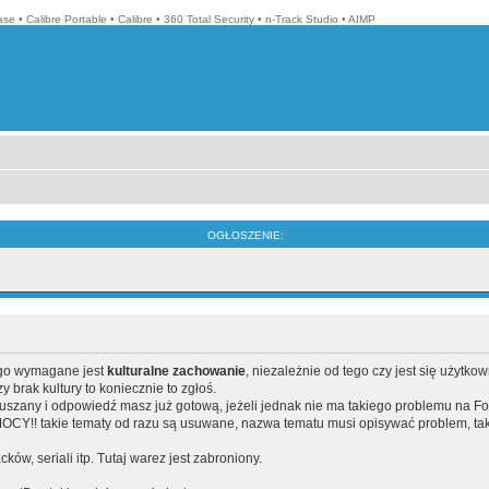
ase
•
Calibre Portable
•
Calibre
•
360 Total Security
•
n-Track Studio
•
AIMP
OGŁOSZENIE:
ego wymagane jest
kulturalne zachowanie
, niezależnie od tego czy jest się użytko
brak kultury to koniecznie to zgłoś.
poruszany i odpowiedź masz już gotową, jeżeli jednak nie ma takiego problemu na F
Y!! takie tematy od razu są usuwane, nazwa tematu musi opisywać problem, tak
acków, seriali itp. Tutaj warez jest zabroniony.