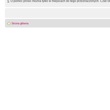
5
. O pomoc prosić można tylko w miejscach do tego przeznaczonych. Czat-Sh
Strona główna