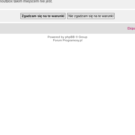
outBox takim miejscem nie jest.
Ekip
Powered by
phpBB
© Group
Forum Programosy.pl