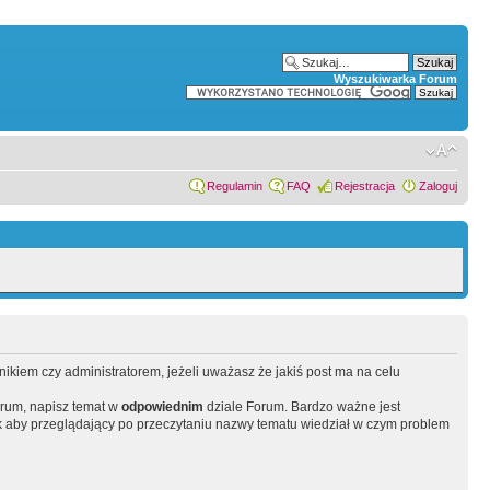
Wyszukiwarka Forum
Regulamin
FAQ
Rejestracja
Zaloguj
wnikiem czy administratorem, jeżeli uważasz że jakiś post ma na celu
orum, napisz temat w
odpowiednim
dziale Forum. Bardzo ważne jest
 aby przeglądający po przeczytaniu nazwy tematu wiedział w czym problem