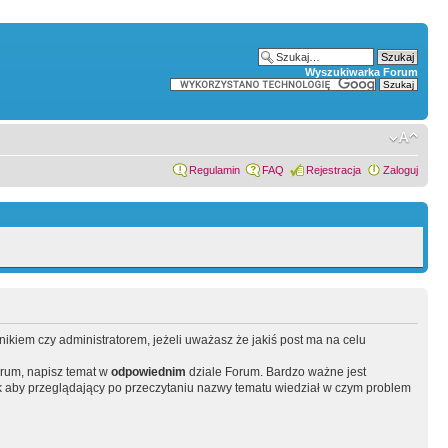
Wyszukiwarka Forum
Regulamin
FAQ
Rejestracja
Zaloguj
wnikiem czy administratorem, jeżeli uważasz że jakiś post ma na celu
orum, napisz temat w
odpowiednim
dziale Forum. Bardzo ważne jest
 aby przeglądający po przeczytaniu nazwy tematu wiedział w czym problem