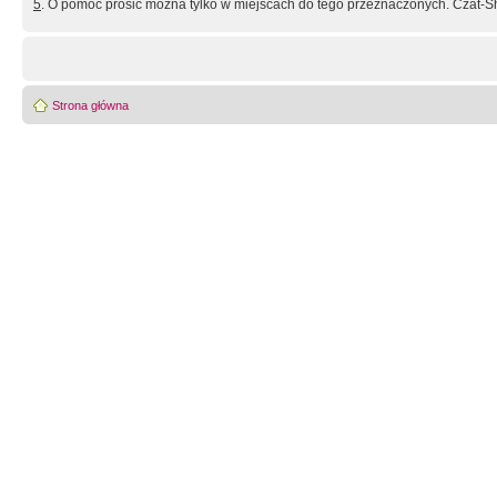
5
. O pomoc prosić można tylko w miejscach do tego przeznaczonych. Czat-Sh
Strona główna