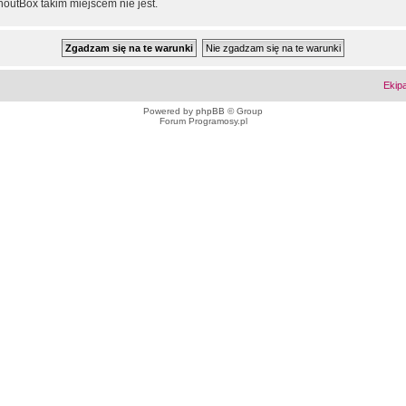
outBox takim miejscem nie jest.
Ekip
Powered by
phpBB
© Group
Forum Programosy.pl