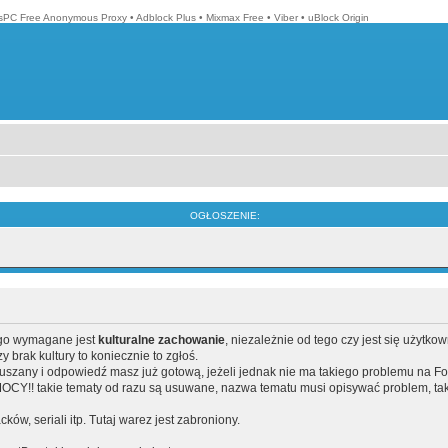
isPC Free Anonymous Proxy
•
Adblock Plus
•
Mixmax Free
•
Viber
•
uBlock Origin
OGŁOSZENIE:
ego wymagane jest
kulturalne zachowanie
, niezależnie od tego czy jest się użytko
brak kultury to koniecznie to zgłoś.
poruszany i odpowiedź masz już gotową, jeżeli jednak nie ma takiego problemu na F
Y!! takie tematy od razu są usuwane, nazwa tematu musi opisywać problem, tak
acków, seriali itp. Tutaj warez jest zabroniony.