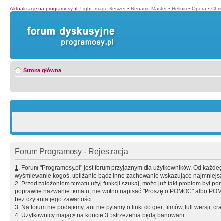
Aktualizacje na programosy.pl
:
Light Image Resizer
•
Rename Master
•
Helium
•
Opera
•
Chr
Strona główna
Forum Programosy - Rejestracja
1
. Forum "Programosy.pl" jest forum przyjaznym dla użytkowników. Od każd
wyśmiewanie kogoś, ubliżanie bądź inne zachowanie wskazujące najmniejszy 
2
. Przed założeniem tematu użyj funkcji szukaj, może już taki problem był 
poprawne nazwanie tematu, nie wolno napisać "Proszę o POMOC" albo POMOC
bez czytania jego zawartości.
3
. Na forum nie podajemy, ani nie pytamy o linki do gier, filmów, full wersji, cr
4
. Użytkownicy mający na koncie 3 ostrzeżenia będą banowani.