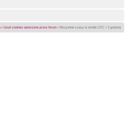
a
•
Usuń cookies utworzone przez forum
• Wszystkie czasy w strefie UTC + 2 godziny