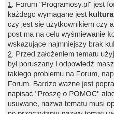
1
. Forum "Programosy.pl" jest 
każdego wymagane jest
kultur
czy jest się użytkownikiem czy a
post ma na celu wyśmiewanie ko
wskazujące najmniejszy brak kult
2
. Przed założeniem tematu użyj 
był poruszany i odpowiedź masz 
takiego problemu na Forum, nap
Forum. Bardzo ważne jest popra
napisać "Proszę o POMOC" albo
usuwane, nazwa tematu musi opi
po przeczytaniu nazwy tematu w