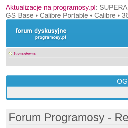
Aktualizacje na programosy.pl
:
SUPERAn
GS-Base
•
Calibre Portable
•
Calibre
•
36
Strona główna
OG
Forum Programosy - Rej