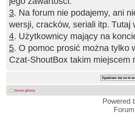
jego zawartości.
3
. Na forum nie podajemy, ani nie 
wersji, cracków, seriali itp. Tuta
4
. Użytkownicy mający na konci
5
. O pomoc prosić można tylko 
Czat-ShoutBox takim miejscem ni
Strona główna
Powered 
Forum