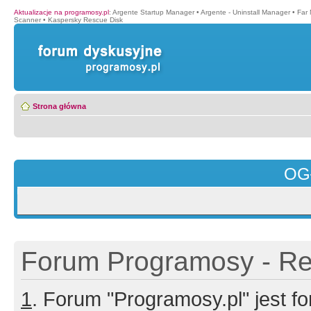
Aktualizacje na programosy.pl
:
Argente Startup Manager
•
Argente - Uninstall Manager
•
Far
Scanner
•
Kaspersky Rescue Disk
Strona główna
OG
Forum Programosy - Rej
1
. Forum "Programosy.pl" jest 