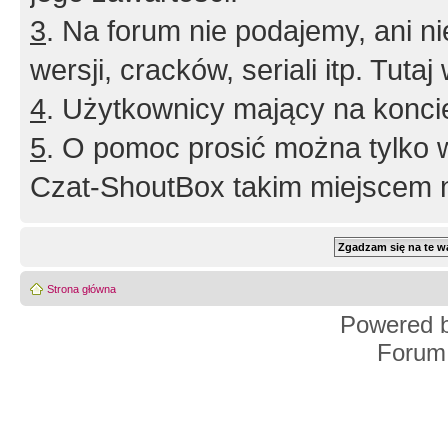
3
. Na forum nie podajemy, ani nie 
wersji, cracków, seriali itp. Tuta
4
. Użytkownicy mający na konci
5
. O pomoc prosić można tylko 
Czat-ShoutBox takim miejscem ni
Strona główna
Powered 
Forum