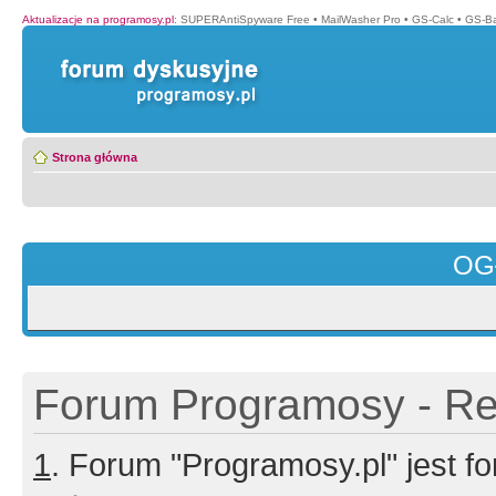
Aktualizacje na programosy.pl
:
SUPERAntiSpyware Free
•
MailWasher Pro
•
GS-Calc
•
GS-B
Strona główna
OG
Forum Programosy - Rej
1
. Forum "Programosy.pl" jest 