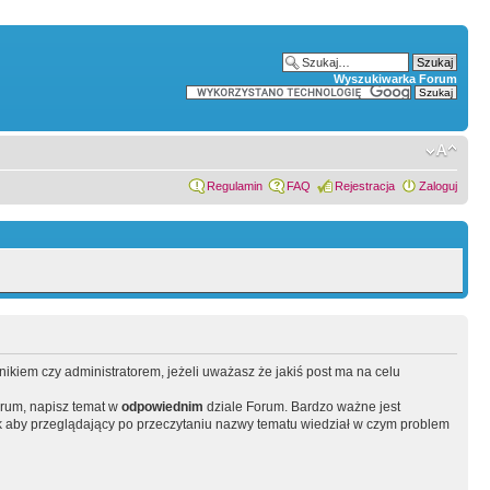
Wyszukiwarka Forum
Regulamin
FAQ
Rejestracja
Zaloguj
wnikiem czy administratorem, jeżeli uważasz że jakiś post ma na celu
orum, napisz temat w
odpowiednim
dziale Forum. Bardzo ważne jest
 aby przeglądający po przeczytaniu nazwy tematu wiedział w czym problem