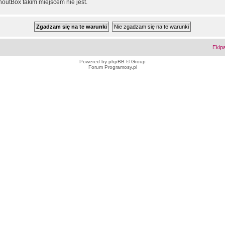
outBox takim miejscem nie jest.
Ekip
Powered by
phpBB
© Group
Forum Programosy.pl