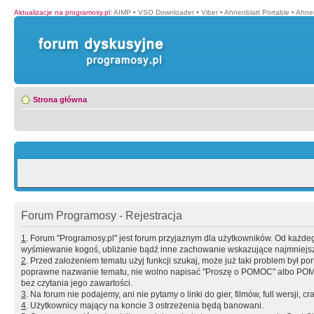
Aktualizacje na programosy.pl
:
AIMP
•
VSO Downloader
•
Viber
•
Ahnenblatt Portable
•
Ahnen
Strona główna
Forum Programosy - Rejestracja
1
. Forum "Programosy.pl" jest forum przyjaznym dla użytkowników. Od każd
wyśmiewanie kogoś, ubliżanie bądź inne zachowanie wskazujące najmniejszy 
2
. Przed założeniem tematu użyj funkcji szukaj, może już taki problem był 
poprawne nazwanie tematu, nie wolno napisać "Proszę o POMOC" albo POMOC
bez czytania jego zawartości.
3
. Na forum nie podajemy, ani nie pytamy o linki do gier, filmów, full wersji, cr
4
. Użytkownicy mający na koncie 3 ostrzeżenia będą banowani.