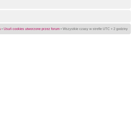
a
•
Usuń cookies utworzone przez forum
• Wszystkie czasy w strefie UTC + 2 godziny