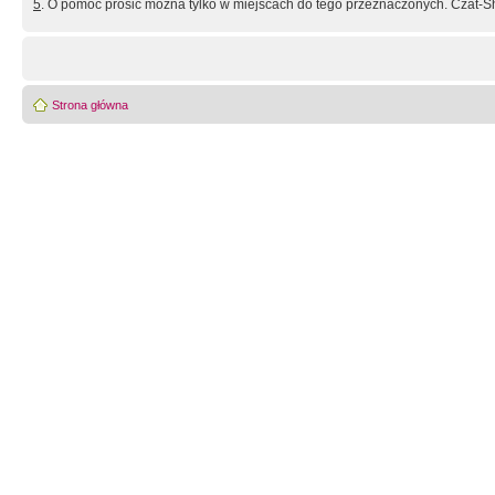
5
. O pomoc prosić można tylko w miejscach do tego przeznaczonych. Czat-Sh
Strona główna