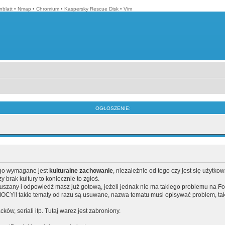
blatt
•
Nmap
•
Chromium
•
Kaspersky Rescue Disk
•
Vim
OGŁOSZENIE:
ego wymagane jest
kulturalne zachowanie
, niezależnie od tego czy jest się użytko
brak kultury to koniecznie to zgłoś.
poruszany i odpowiedź masz już gotową, jeżeli jednak nie ma takiego problemu na F
Y!! takie tematy od razu są usuwane, nazwa tematu musi opisywać problem, tak
acków, seriali itp. Tutaj warez jest zabroniony.