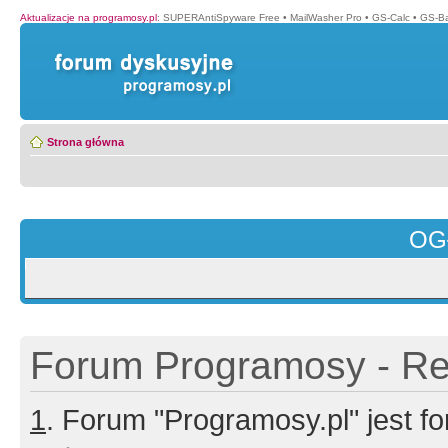
Aktualizacje na programosy.pl
:
SUPERAntiSpyware Free
•
MailWasher Pro
•
GS-Calc
•
GS-B
Strona główna
OG
Forum Programosy - Rej
1
. Forum "Programosy.pl" jest 