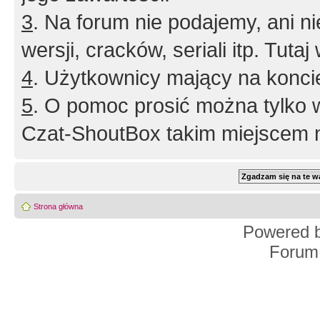
3
. Na forum nie podajemy, ani nie 
wersji, cracków, seriali itp. Tuta
4
. Użytkownicy mający na konci
5
. O pomoc prosić można tylko 
Czat-ShoutBox takim miejscem ni
Strona główna
Powered 
Forum