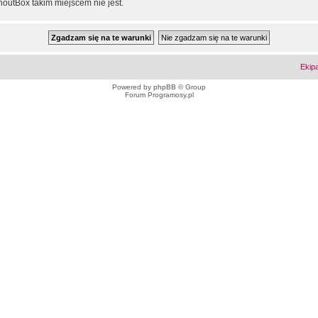
outBox takim miejscem nie jest.
Ekip
Powered by
phpBB
© Group
Forum Programosy.pl