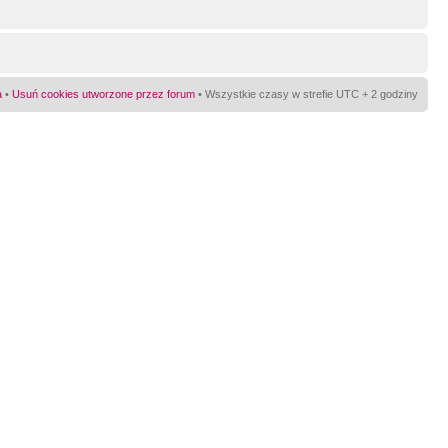
a
•
Usuń cookies utworzone przez forum
• Wszystkie czasy w strefie UTC + 2 godziny