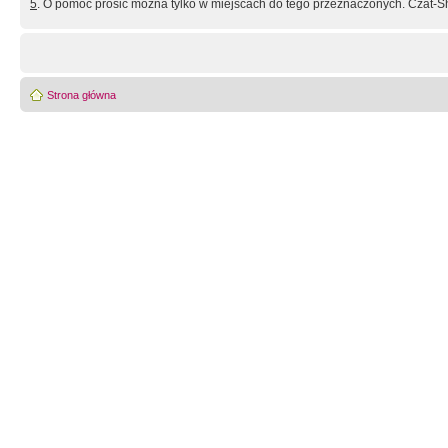
5
. O pomoc prosić można tylko w miejscach do tego przeznaczonych. Czat-Sh
Strona główna