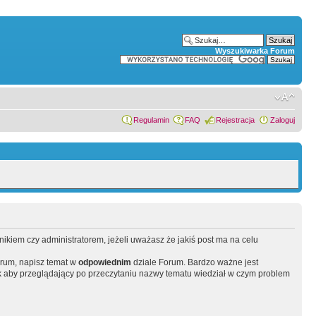
Wyszukiwarka Forum
Regulamin
FAQ
Rejestracja
Zaloguj
wnikiem czy administratorem, jeżeli uważasz że jakiś post ma na celu
orum, napisz temat w
odpowiednim
dziale Forum. Bardzo ważne jest
 aby przeglądający po przeczytaniu nazwy tematu wiedział w czym problem