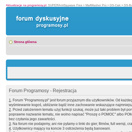
Aktualizacje na programosy.pl
:
SUPERAntiSpyware Free
•
MailWasher Pro
•
GS-Calc
•
GS-B
Strona główna
Forum Programosy - Rejestracja
1
. Forum "Programosy.pl" jest forum przyjaznym dla użytkowników. Od każd
wyśmiewanie kogoś, ubliżanie bądź inne zachowanie wskazujące najmniejszy 
2
. Przed założeniem tematu użyj funkcji szukaj, może już taki problem był 
poprawne nazwanie tematu, nie wolno napisać "Proszę o POMOC" albo POMOC
bez czytania jego zawartości.
3
. Na forum nie podajemy, ani nie pytamy o linki do gier, filmów, full wersji, cr
4
. Użytkownicy mający na koncie 3 ostrzeżenia będą banowani.