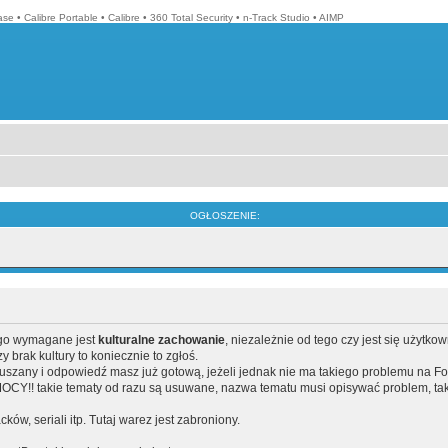
ase
•
Calibre Portable
•
Calibre
•
360 Total Security
•
n-Track Studio
•
AIMP
OGŁOSZENIE:
ego wymagane jest
kulturalne zachowanie
, niezależnie od tego czy jest się użytko
brak kultury to koniecznie to zgłoś.
poruszany i odpowiedź masz już gotową, jeżeli jednak nie ma takiego problemu na F
Y!! takie tematy od razu są usuwane, nazwa tematu musi opisywać problem, tak
acków, seriali itp. Tutaj warez jest zabroniony.