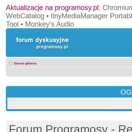
Aktualizacje na programosy.pl
:
Chromiu
WebCatalog
•
tinyMediaManager Portab
Tool
•
Monkey′s Audio
Strona główna
OG
Forum Programosy - Rej