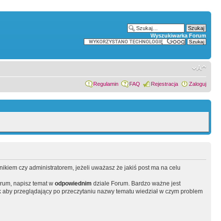
Wyszukiwarka Forum
Regulamin
FAQ
Rejestracja
Zaloguj
wnikiem czy administratorem, jeżeli uważasz że jakiś post ma na celu
orum, napisz temat w
odpowiednim
dziale Forum. Bardzo ważne jest
 aby przeglądający po przeczytaniu nazwy tematu wiedział w czym problem