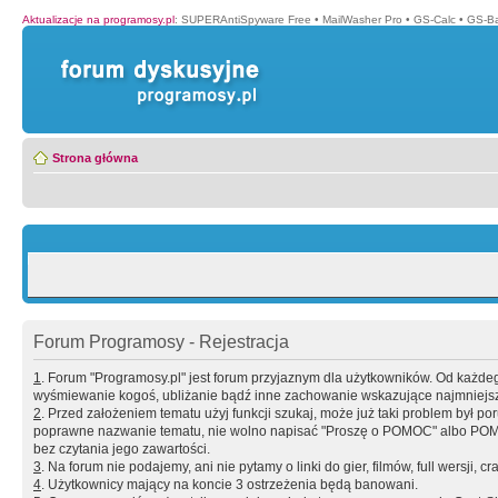
Aktualizacje na programosy.pl
:
SUPERAntiSpyware Free
•
MailWasher Pro
•
GS-Calc
•
GS-B
Strona główna
Forum Programosy - Rejestracja
1
. Forum "Programosy.pl" jest forum przyjaznym dla użytkowników. Od każd
wyśmiewanie kogoś, ubliżanie bądź inne zachowanie wskazujące najmniejszy 
2
. Przed założeniem tematu użyj funkcji szukaj, może już taki problem był 
poprawne nazwanie tematu, nie wolno napisać "Proszę o POMOC" albo POMOC
bez czytania jego zawartości.
3
. Na forum nie podajemy, ani nie pytamy o linki do gier, filmów, full wersji, cr
4
. Użytkownicy mający na koncie 3 ostrzeżenia będą banowani.