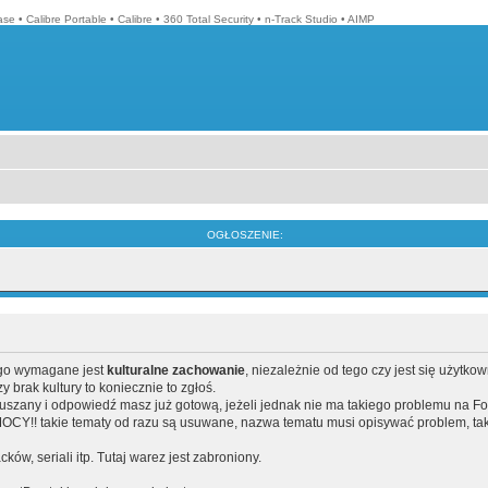
ase
•
Calibre Portable
•
Calibre
•
360 Total Security
•
n-Track Studio
•
AIMP
OGŁOSZENIE:
ego wymagane jest
kulturalne zachowanie
, niezależnie od tego czy jest się użytko
brak kultury to koniecznie to zgłoś.
poruszany i odpowiedź masz już gotową, jeżeli jednak nie ma takiego problemu na F
Y!! takie tematy od razu są usuwane, nazwa tematu musi opisywać problem, tak
acków, seriali itp. Tutaj warez jest zabroniony.