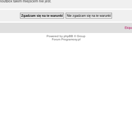
outBox takim miejscem nie jest.
Ekip
Powered by
phpBB
© Group
Forum Programosy.pl