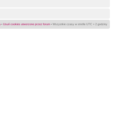
a
•
Usuń cookies utworzone przez forum
• Wszystkie czasy w strefie UTC + 2 godziny