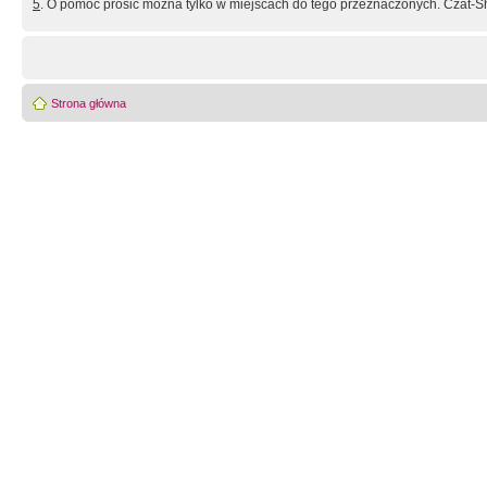
5
. O pomoc prosić można tylko w miejscach do tego przeznaczonych. Czat-Sh
Strona główna