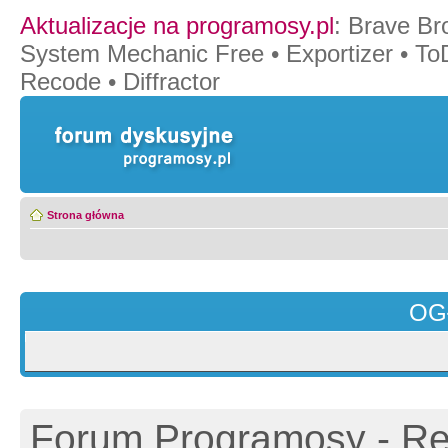
Aktualizacje na programosy.pl
:
Brave Br
System Mechanic Free
•
Exportizer
•
To
Recode
•
Diffractor
Strona główna
OG
Forum Programosy - Rej