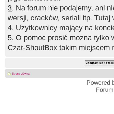
3
. Na forum nie podajemy, ani nie 
wersji, cracków, seriali itp. Tuta
4
. Użytkownicy mający na konci
5
. O pomoc prosić można tylko 
Czat-ShoutBox takim miejscem ni
Strona główna
Powered 
Forum