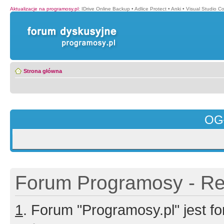
Aktualizacje na programosy.pl
:
IDrive Online Backup
•
Adlice Protect
•
Anki
•
Visual Studio C
Strona główna
OG
Forum Programosy - Rej
1
. Forum "Programosy.pl" jest 