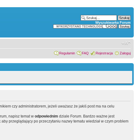
Wyszukiwarka Forum
Regulamin
FAQ
Rejestracja
Zaloguj
wnikiem czy administratorem, jeżeli uważasz że jakiś post ma na celu
orum, napisz temat w
odpowiednim
dziale Forum. Bardzo ważne jest
 aby przeglądający po przeczytaniu nazwy tematu wiedział w czym problem