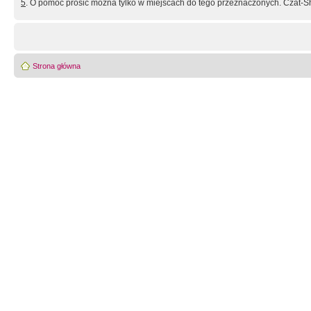
5
. O pomoc prosić można tylko w miejscach do tego przeznaczonych. Czat-Sh
Strona główna