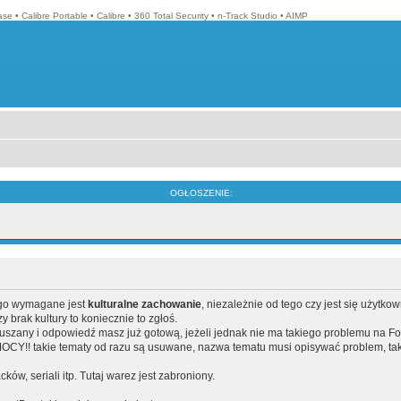
ase
•
Calibre Portable
•
Calibre
•
360 Total Security
•
n-Track Studio
•
AIMP
OGŁOSZENIE:
ego wymagane jest
kulturalne zachowanie
, niezależnie od tego czy jest się użytko
brak kultury to koniecznie to zgłoś.
poruszany i odpowiedź masz już gotową, jeżeli jednak nie ma takiego problemu na F
Y!! takie tematy od razu są usuwane, nazwa tematu musi opisywać problem, tak
acków, seriali itp. Tutaj warez jest zabroniony.