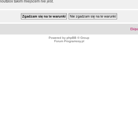
outBox takim miejscem nie jest.
Ekip
Powered by
phpBB
© Group
Forum Programosy.pl