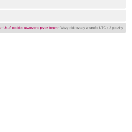
a
•
Usuń cookies utworzone przez forum
• Wszystkie czasy w strefie UTC + 2 godziny