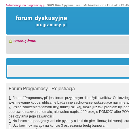
Aktualizacje na programosy.pl
:
SUPERAntiSpyware Free
•
MailWasher Pro
•
GS-Calc
•
GS-B
Strona główna
Forum Programosy - Rejestracja
1
. Forum "Programosy.pl" jest forum przyjaznym dla użytkowników. Od każd
wyśmiewanie kogoś, ubliżanie bądź inne zachowanie wskazujące najmniejszy 
2
. Przed założeniem tematu użyj funkcji szukaj, może już taki problem był 
poprawne nazwanie tematu, nie wolno napisać "Proszę o POMOC" albo POMOC
bez czytania jego zawartości.
3
. Na forum nie podajemy, ani nie pytamy o linki do gier, filmów, full wersji, cr
4
. Użytkownicy mający na koncie 3 ostrzeżenia będą banowani.