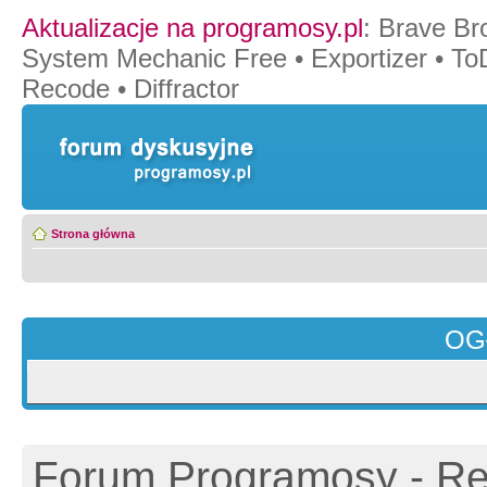
Aktualizacje na programosy.pl
:
Brave Br
System Mechanic Free
•
Exportizer
•
To
Recode
•
Diffractor
Strona główna
OG
Forum Programosy - Rej