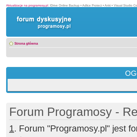
Aktualizacje na programosy.pl
:
IDrive Online Backup
•
Adlice Protect
•
Anki
•
Visual Studio C
Strona główna
OG
Forum Programosy - Rej
1
. Forum "Programosy.pl" jest 