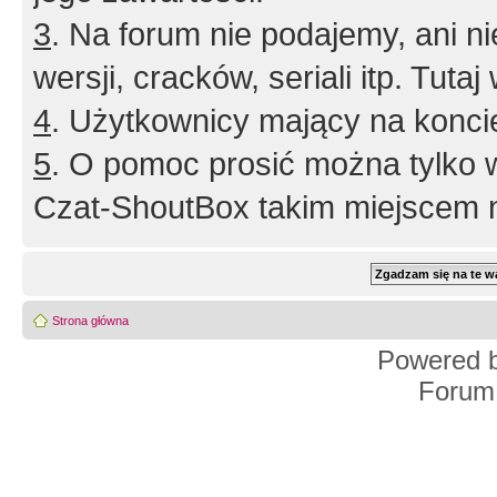
3
. Na forum nie podajemy, ani nie 
wersji, cracków, seriali itp. Tuta
4
. Użytkownicy mający na konci
5
. O pomoc prosić można tylko 
Czat-ShoutBox takim miejscem ni
Strona główna
Powered 
Forum