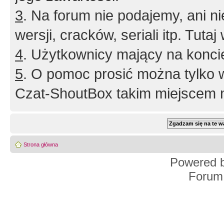
3
. Na forum nie podajemy, ani nie 
wersji, cracków, seriali itp. Tuta
4
. Użytkownicy mający na konci
5
. O pomoc prosić można tylko 
Czat-ShoutBox takim miejscem ni
Strona główna
Powered 
Forum