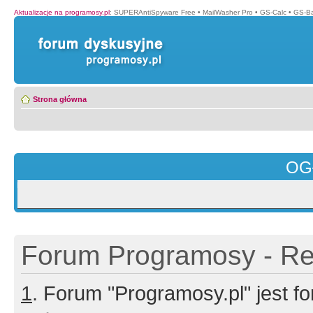
Aktualizacje na programosy.pl
:
SUPERAntiSpyware Free
•
MailWasher Pro
•
GS-Calc
•
GS-B
Strona główna
OG
Forum Programosy - Rej
1
. Forum "Programosy.pl" jest 