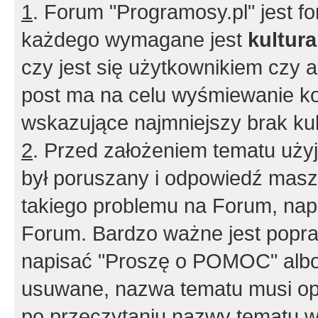
1
. Forum "Programosy.pl" jest 
każdego wymagane jest
kultur
czy jest się użytkownikiem czy a
post ma na celu wyśmiewanie ko
wskazujące najmniejszy brak kult
2
. Przed założeniem tematu użyj 
był poruszany i odpowiedź masz 
takiego problemu na Forum, nap
Forum. Bardzo ważne jest popra
napisać "Proszę o POMOC" albo
usuwane, nazwa tematu musi opi
po przeczytaniu nazwy tematu w