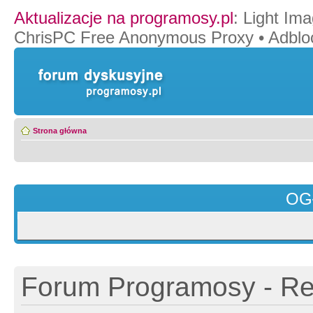
Aktualizacje na programosy.pl
:
Light Ima
ChrisPC Free Anonymous Proxy
•
Adblo
Strona główna
OG
Forum Programosy - Rej