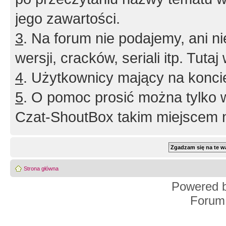
jego zawartości.
3
. Na forum nie podajemy, ani nie 
wersji, cracków, seriali itp. Tuta
4
. Użytkownicy mający na konci
5
. O pomoc prosić można tylko 
Czat-ShoutBox takim miejscem ni
Strona główna
Powered 
Forum