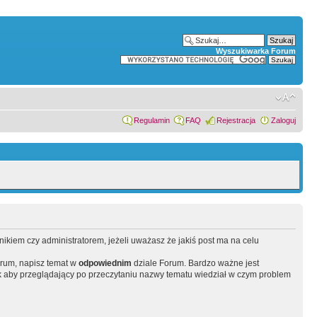
Wyszukiwarka Forum
Regulamin
FAQ
Rejestracja
Zaloguj
wnikiem czy administratorem, jeżeli uważasz że jakiś post ma na celu
orum, napisz temat w
odpowiednim
dziale Forum. Bardzo ważne jest
 aby przeglądający po przeczytaniu nazwy tematu wiedział w czym problem