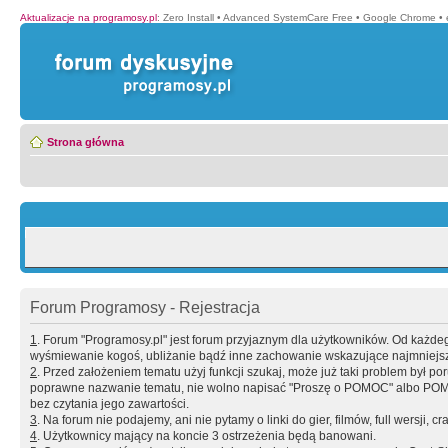
Aktualizacje na programosy.pl
:
Zero Install
•
Advanced SystemCare Free
•
Google Chrome
•
Strona główna
Forum Programosy - Rejestracja
1
. Forum "Programosy.pl" jest forum przyjaznym dla użytkowników. Od każd
wyśmiewanie kogoś, ubliżanie bądź inne zachowanie wskazujące najmniejszy 
2
. Przed założeniem tematu użyj funkcji szukaj, może już taki problem był 
poprawne nazwanie tematu, nie wolno napisać "Proszę o POMOC" albo POMOC
bez czytania jego zawartości.
3
. Na forum nie podajemy, ani nie pytamy o linki do gier, filmów, full wersji, cr
4
. Użytkownicy mający na koncie 3 ostrzeżenia będą banowani.