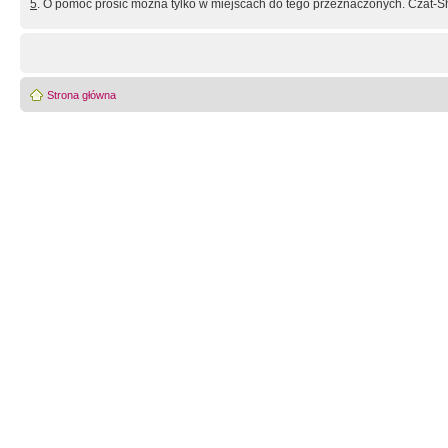
5
. O pomoc prosić można tylko w miejscach do tego przeznaczonych. Czat-Sh
Strona główna