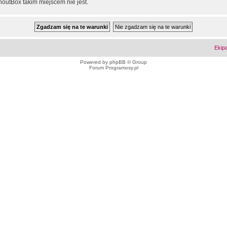
outBox takim miejscem nie jest.
Ekip
Powered by
phpBB
© Group
Forum Programosy.pl