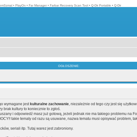
emSzmal
•
PlayOn
•
Far Manager
•
Farbar Recovery Scan Tool
•
Q-Dir Portable
•
Q-Dir
OGŁOSZENIE:
ego wymagane jest
kulturalne zachowanie
, niezależnie od tego czy jest się użytko
brak kultury to koniecznie to zgłoś.
poruszany i odpowiedź masz już gotową, jeżeli jednak nie ma takiego problemu na F
Y!! takie tematy od razu są usuwane, nazwa tematu musi opisywać problem, tak
acków, seriali itp. Tutaj warez jest zabroniony.