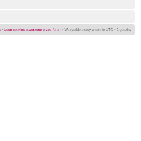
a
•
Usuń cookies utworzone przez forum
• Wszystkie czasy w strefie UTC + 2 godziny