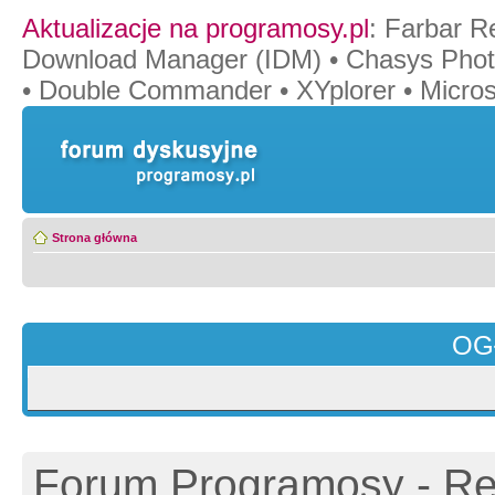
Aktualizacje na programosy.pl
:
Farbar R
Download Manager (IDM)
•
Chasys Pho
•
Double Commander
•
XYplorer
•
Micros
Strona główna
OG
Forum Programosy - Rej