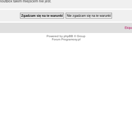
outBox takim miejscem nie jest.
Ekip
Powered by
phpBB
© Group
Forum Programosy.pl