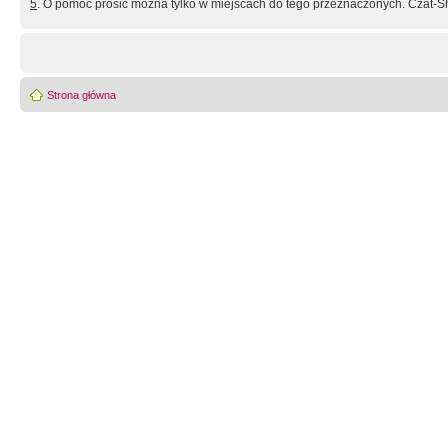
5
. O pomoc prosić można tylko w miejscach do tego przeznaczonych. Czat-Sh
Strona główna