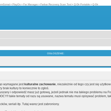
emSzmal
•
PlayOn
•
Far Manager
•
Farbar Recovery Scan Tool
•
Q-Dir Portable
•
Q-Dir
OGŁOSZENIE:
ego wymagane jest
kulturalne zachowanie
, niezależnie od tego czy jest się użytko
brak kultury to koniecznie to zgłoś.
poruszany i odpowiedź masz już gotową, jeżeli jednak nie ma takiego problemu na F
Y!! takie tematy od razu są usuwane, nazwa tematu musi opisywać problem, tak
acków, seriali itp. Tutaj warez jest zabroniony.