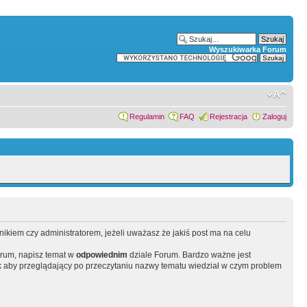
Wyszukiwarka Forum
Regulamin
FAQ
Rejestracja
Zaloguj
wnikiem czy administratorem, jeżeli uważasz że jakiś post ma na celu
orum, napisz temat w
odpowiednim
dziale Forum. Bardzo ważne jest
 aby przeglądający po przeczytaniu nazwy tematu wiedział w czym problem