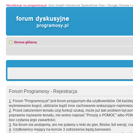
Aktualizacje na programosy.pl
:
Zero Install
•
Advanced SystemCare Free
•
Google Chrome
•
Strona główna
Forum Programosy - Rejestracja
1
. Forum "Programosy.pl" jest forum przyjaznym dla użytkowników. Od każd
wyśmiewanie kogoś, ubliżanie bądź inne zachowanie wskazujące najmniejszy 
2
. Przed założeniem tematu użyj funkcji szukaj, może już taki problem był 
poprawne nazwanie tematu, nie wolno napisać "Proszę o POMOC" albo POMOC
bez czytania jego zawartości.
3
. Na forum nie podajemy, ani nie pytamy o linki do gier, filmów, full wersji, cr
4
. Użytkownicy mający na koncie 3 ostrzeżenia będą banowani.