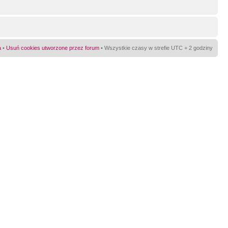
a
•
Usuń cookies utworzone przez forum
• Wszystkie czasy w strefie UTC + 2 godziny