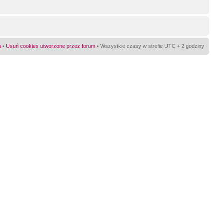
a
•
Usuń cookies utworzone przez forum
• Wszystkie czasy w strefie UTC + 2 godziny