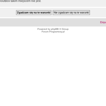
outBox takim miejscem nie jest.
Ekip
Powered by
phpBB
© Group
Forum Programosy.pl