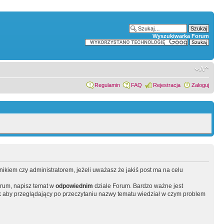
Wyszukiwarka Forum
Regulamin
FAQ
Rejestracja
Zaloguj
wnikiem czy administratorem, jeżeli uważasz że jakiś post ma na celu
orum, napisz temat w
odpowiednim
dziale Forum. Bardzo ważne jest
 aby przeglądający po przeczytaniu nazwy tematu wiedział w czym problem