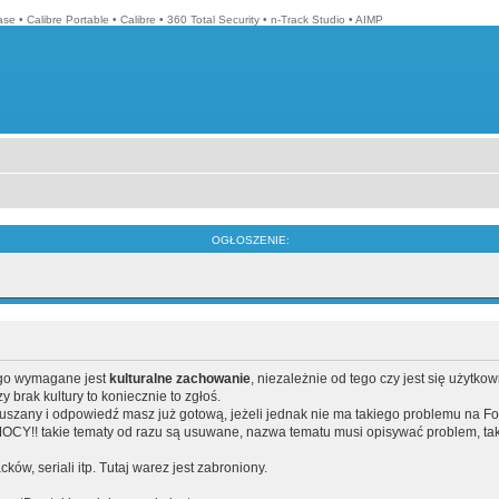
ase
•
Calibre Portable
•
Calibre
•
360 Total Security
•
n-Track Studio
•
AIMP
OGŁOSZENIE:
ego wymagane jest
kulturalne zachowanie
, niezależnie od tego czy jest się użytko
brak kultury to koniecznie to zgłoś.
poruszany i odpowiedź masz już gotową, jeżeli jednak nie ma takiego problemu na F
Y!! takie tematy od razu są usuwane, nazwa tematu musi opisywać problem, tak
acków, seriali itp. Tutaj warez jest zabroniony.