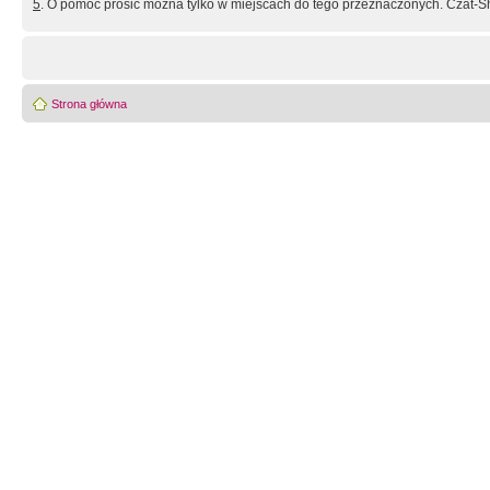
5
. O pomoc prosić można tylko w miejscach do tego przeznaczonych. Czat-Sh
Strona główna