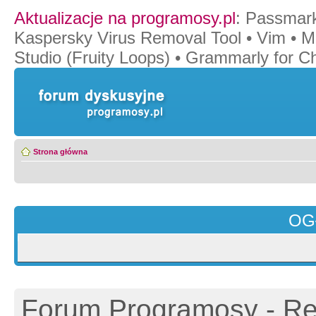
Aktualizacje na programosy.pl
:
Passmar
Kaspersky Virus Removal Tool
•
Vim
•
M
Studio (Fruity Loops)
•
Grammarly for C
Strona główna
OG
Forum Programosy - Rej