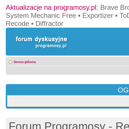
Aktualizacje na programosy.pl
:
Brave Br
System Mechanic Free
•
Exportizer
•
To
Recode
•
Diffractor
Strona główna
OG
Forum Programosy - Rej