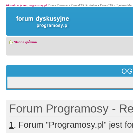
Aktualizacje na programosy.pl
:
Brave Browser
•
CrossFTP Portable
•
CrossFTP
•
System Mec
Strona główna
OG
Forum Programosy - Rej
1
. Forum "Programosy.pl" jest 