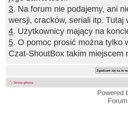
3
. Na forum nie podajemy, ani nie 
wersji, cracków, seriali itp. Tuta
4
. Użytkownicy mający na konci
5
. O pomoc prosić można tylko 
Czat-ShoutBox takim miejscem ni
Strona główna
Powered 
Forum