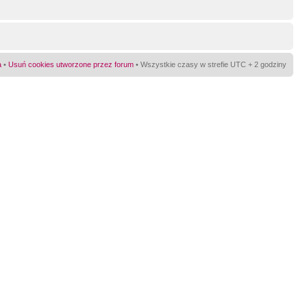
a
•
Usuń cookies utworzone przez forum
• Wszystkie czasy w strefie UTC + 2 godziny