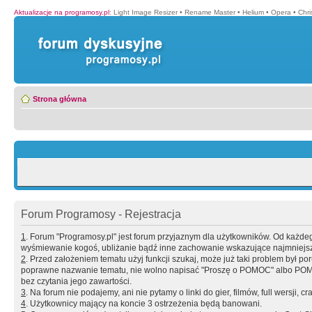
Aktualizacje na programosy.pl
:
Light Image Resizer
•
Rename Master
•
Helium
•
Opera
•
Chr
Strona główna
Forum Programosy - Rejestracja
1
. Forum "Programosy.pl" jest forum przyjaznym dla użytkowników. Od każd
wyśmiewanie kogoś, ubliżanie bądź inne zachowanie wskazujące najmniejszy 
2
. Przed założeniem tematu użyj funkcji szukaj, może już taki problem był 
poprawne nazwanie tematu, nie wolno napisać "Proszę o POMOC" albo POMOC
bez czytania jego zawartości.
3
. Na forum nie podajemy, ani nie pytamy o linki do gier, filmów, full wersji, cr
4
. Użytkownicy mający na koncie 3 ostrzeżenia będą banowani.