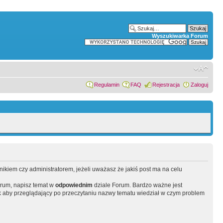
Wyszukiwarka Forum
Regulamin
FAQ
Rejestracja
Zaloguj
wnikiem czy administratorem, jeżeli uważasz że jakiś post ma na celu
orum, napisz temat w
odpowiednim
dziale Forum. Bardzo ważne jest
 aby przeglądający po przeczytaniu nazwy tematu wiedział w czym problem