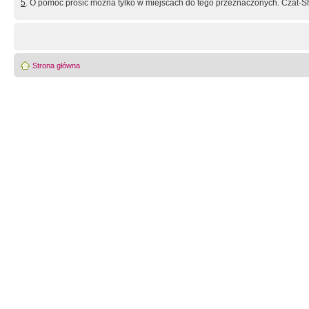
5
. O pomoc prosić można tylko w miejscach do tego przeznaczonych. Czat-Sh
Strona główna