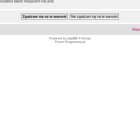
outBox takim miejscem nie jest.
Ekip
Powered by
phpBB
© Group
Forum Programosy.pl