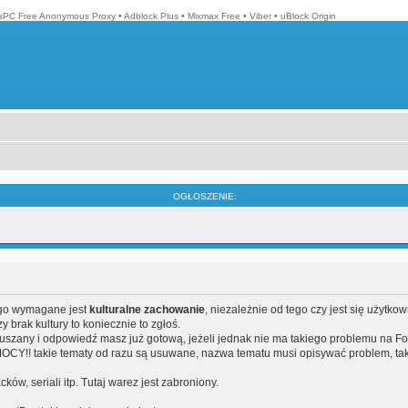
isPC Free Anonymous Proxy
•
Adblock Plus
•
Mixmax Free
•
Viber
•
uBlock Origin
OGŁOSZENIE:
ego wymagane jest
kulturalne zachowanie
, niezależnie od tego czy jest się użytko
brak kultury to koniecznie to zgłoś.
poruszany i odpowiedź masz już gotową, jeżeli jednak nie ma takiego problemu na F
Y!! takie tematy od razu są usuwane, nazwa tematu musi opisywać problem, tak
acków, seriali itp. Tutaj warez jest zabroniony.