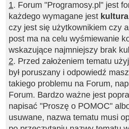
1
. Forum "Programosy.pl" jest 
każdego wymagane jest
kultur
czy jest się użytkownikiem czy a
post ma na celu wyśmiewanie ko
wskazujące najmniejszy brak kult
2
. Przed założeniem tematu użyj 
był poruszany i odpowiedź masz 
takiego problemu na Forum, nap
Forum. Bardzo ważne jest popra
napisać "Proszę o POMOC" albo
usuwane, nazwa tematu musi opi
po przeczytaniu nazwy tematu w