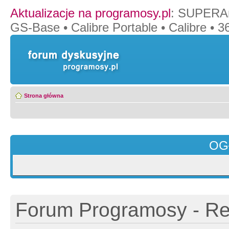
Aktualizacje na programosy.pl
:
SUPERAn
GS-Base
•
Calibre Portable
•
Calibre
•
36
Strona główna
OG
Forum Programosy - Rej