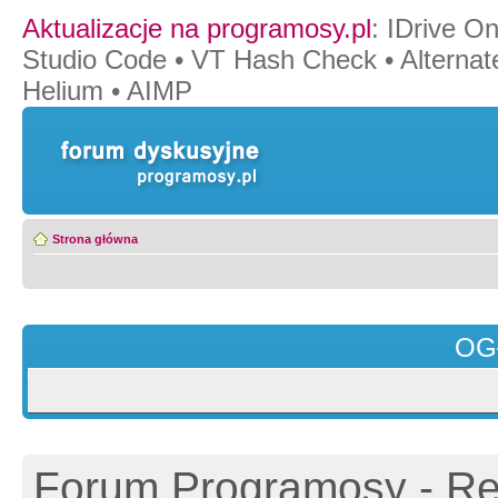
Aktualizacje na programosy.pl
:
IDrive O
Studio Code
•
VT Hash Check
•
Alternat
Helium
•
AIMP
Strona główna
OG
Forum Programosy - Rej