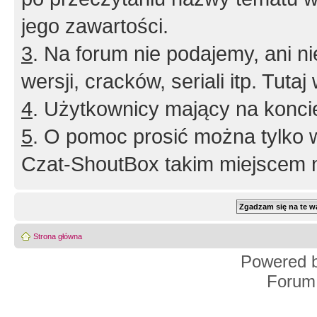
jego zawartości.
3
. Na forum nie podajemy, ani nie 
wersji, cracków, seriali itp. Tuta
4
. Użytkownicy mający na konci
5
. O pomoc prosić można tylko 
Czat-ShoutBox takim miejscem ni
Strona główna
Powered 
Forum