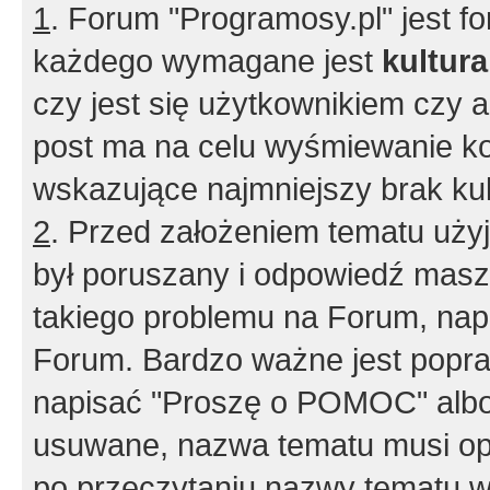
1
. Forum "Programosy.pl" jest 
każdego wymagane jest
kultur
czy jest się użytkownikiem czy a
post ma na celu wyśmiewanie ko
wskazujące najmniejszy brak kult
2
. Przed założeniem tematu użyj 
był poruszany i odpowiedź masz 
takiego problemu na Forum, nap
Forum. Bardzo ważne jest popra
napisać "Proszę o POMOC" albo
usuwane, nazwa tematu musi opi
po przeczytaniu nazwy tematu w