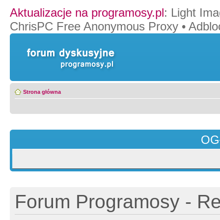
Aktualizacje na programosy.pl
:
Light Ima
ChrisPC Free Anonymous Proxy
•
Adblo
Strona główna
OG
Forum Programosy - Rej