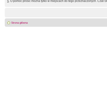
5
. O pomoc prosić można tylko w miejscach do tego przeznaczonych. Czat-Sh
Strona główna