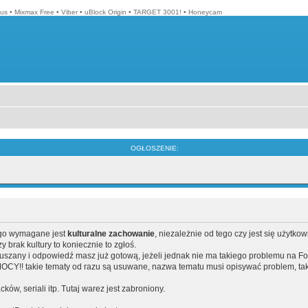
lus
•
Mixmax Free
•
Viber
•
uBlock Origin
•
TARGET 3001!
•
Honeycam
OGŁOSZENIE:
ego wymagane jest
kulturalne zachowanie
, niezależnie od tego czy jest się użytko
brak kultury to koniecznie to zgłoś.
poruszany i odpowiedź masz już gotową, jeżeli jednak nie ma takiego problemu na F
Y!! takie tematy od razu są usuwane, nazwa tematu musi opisywać problem, tak
acków, seriali itp. Tutaj warez jest zabroniony.