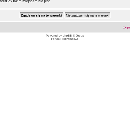
outBox takim miejscem nie jest.
Ekip
Powered by
phpBB
© Group
Forum Programosy.pl