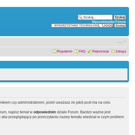
Wyszukiwarka Forum
Regulamin
FAQ
Rejestracja
Zaloguj
wnikiem czy administratorem, jeżeli uważasz że jakiś post ma na celu
orum, napisz temat w
odpowiednim
dziale Forum. Bardzo ważne jest
 aby przeglądający po przeczytaniu nazwy tematu wiedział w czym problem