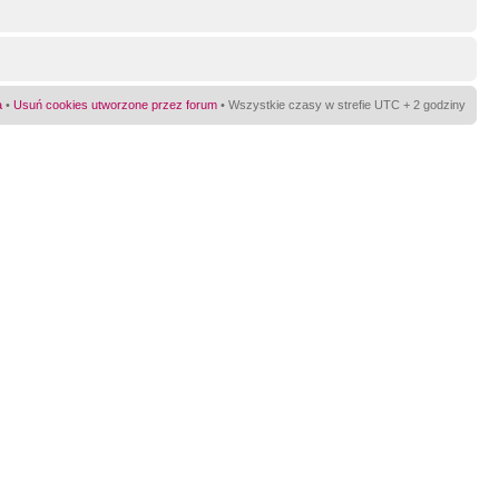
a
•
Usuń cookies utworzone przez forum
• Wszystkie czasy w strefie UTC + 2 godziny