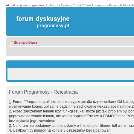
Aktualizacje na programosy.pl
:
Helium
•
Opera
•
ChrisPC Free Anonymous Proxy
•
Adblock P
Strona główna
Forum Programosy - Rejestracja
1
. Forum "Programosy.pl" jest forum przyjaznym dla użytkowników. Od każd
wyśmiewanie kogoś, ubliżanie bądź inne zachowanie wskazujące najmniejszy 
2
. Przed założeniem tematu użyj funkcji szukaj, może już taki problem był 
poprawne nazwanie tematu, nie wolno napisać "Proszę o POMOC" albo POMOC
bez czytania jego zawartości.
3
. Na forum nie podajemy, ani nie pytamy o linki do gier, filmów, full wersji, cr
4
. Użytkownicy mający na koncie 3 ostrzeżenia będą banowani.