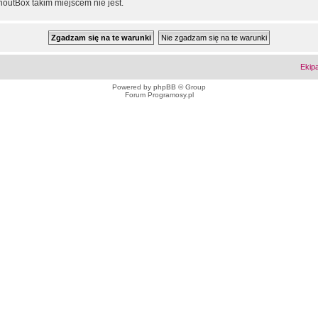
outBox takim miejscem nie jest.
Ekip
Powered by
phpBB
© Group
Forum Programosy.pl