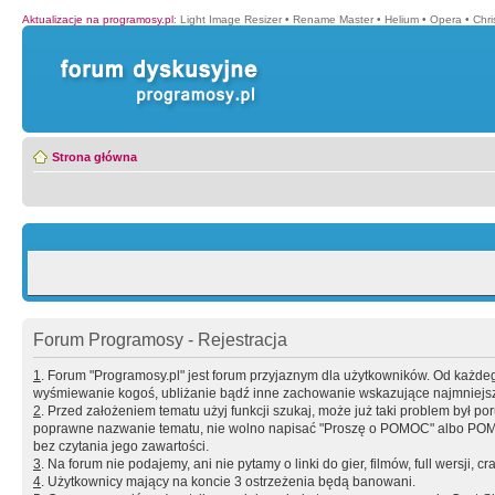
Aktualizacje na programosy.pl
:
Light Image Resizer
•
Rename Master
•
Helium
•
Opera
•
Chr
Strona główna
Forum Programosy - Rejestracja
1
. Forum "Programosy.pl" jest forum przyjaznym dla użytkowników. Od każd
wyśmiewanie kogoś, ubliżanie bądź inne zachowanie wskazujące najmniejszy 
2
. Przed założeniem tematu użyj funkcji szukaj, może już taki problem był 
poprawne nazwanie tematu, nie wolno napisać "Proszę o POMOC" albo POMOC
bez czytania jego zawartości.
3
. Na forum nie podajemy, ani nie pytamy o linki do gier, filmów, full wersji, cr
4
. Użytkownicy mający na koncie 3 ostrzeżenia będą banowani.