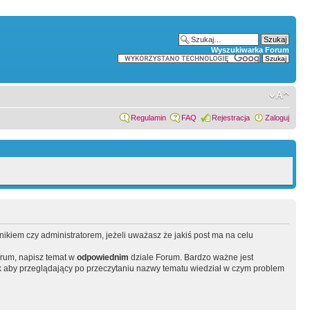
Wyszukiwarka Forum
Regulamin
FAQ
Rejestracja
Zaloguj
wnikiem czy administratorem, jeżeli uważasz że jakiś post ma na celu
orum, napisz temat w
odpowiednim
dziale Forum. Bardzo ważne jest
 aby przeglądający po przeczytaniu nazwy tematu wiedział w czym problem