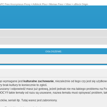
isPC Free Anonymous Proxy
•
Adblock Plus
•
Mixmax Free
•
Viber
•
uBlock Origin
OGŁOSZENIE:
ego wymagane jest
kulturalne zachowanie
, niezależnie od tego czy jest się użytko
brak kultury to koniecznie to zgłoś.
poruszany i odpowiedź masz już gotową, jeżeli jednak nie ma takiego problemu na F
Y!! takie tematy od razu są usuwane, nazwa tematu musi opisywać problem, tak
acków, seriali itp. Tutaj warez jest zabroniony.