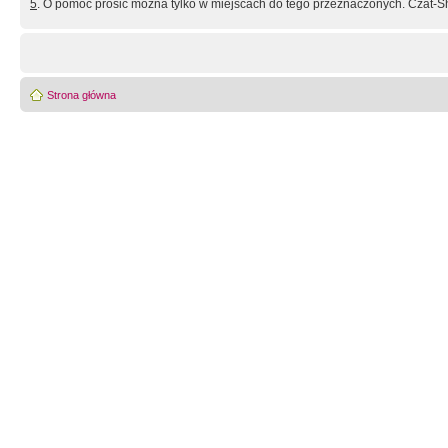
5
. O pomoc prosić można tylko w miejscach do tego przeznaczonych. Czat-Sh
Strona główna