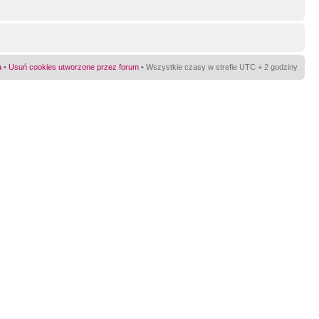
a
•
Usuń cookies utworzone przez forum
• Wszystkie czasy w strefie UTC + 2 godziny