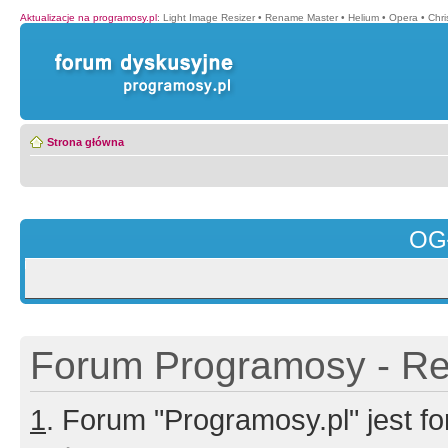
Aktualizacje na programosy.pl
:
Light Image Resizer
•
Rename Master
•
Helium
•
Opera
•
Chr
Strona główna
OG
Forum Programosy - Rej
1
. Forum "Programosy.pl" jest 