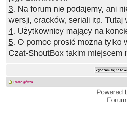
3
. Na forum nie podajemy, ani nie 
wersji, cracków, seriali itp. Tuta
4
. Użytkownicy mający na konci
5
. O pomoc prosić można tylko 
Czat-ShoutBox takim miejscem ni
Strona główna
Powered 
Forum