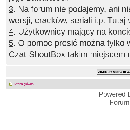
3
. Na forum nie podajemy, ani nie 
wersji, cracków, seriali itp. Tuta
4
. Użytkownicy mający na konci
5
. O pomoc prosić można tylko 
Czat-ShoutBox takim miejscem ni
Strona główna
Powered 
Forum