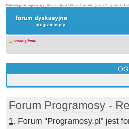
Aktualizacje na programosy.pl
:
Helium
•
Opera
•
ChrisPC Free Anonymous Proxy
•
Adblock P
Strona główna
OG
Forum Programosy - Rej
1
. Forum "Programosy.pl" jest 