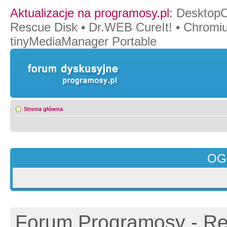
Aktualizacje na programosy.pl
:
Desktop
Rescue Disk
•
Dr.WEB CureIt!
•
Chromi
tinyMediaManager Portable
Strona główna
OG
Forum Programosy - Rej