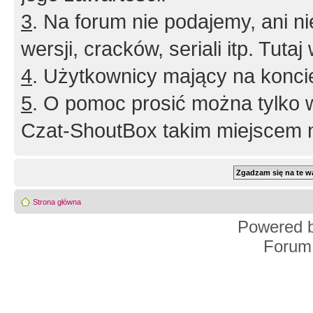
3
. Na forum nie podajemy, ani nie 
wersji, cracków, seriali itp. Tuta
4
. Użytkownicy mający na konci
5
. O pomoc prosić można tylko 
Czat-ShoutBox takim miejscem ni
Strona główna
Powered 
Forum