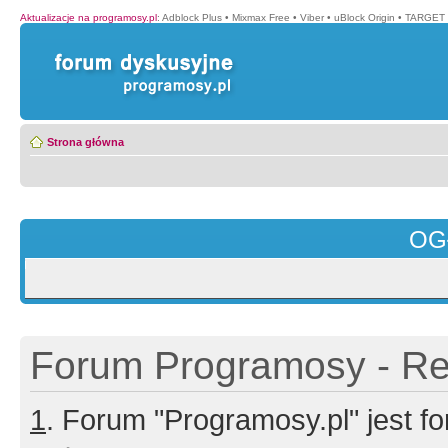
Aktualizacje na programosy.pl
:
Adblock Plus
•
Mixmax Free
•
Viber
•
uBlock Origin
•
TARGET 
Strona główna
OG
Forum Programosy - Rej
1
. Forum "Programosy.pl" jest 