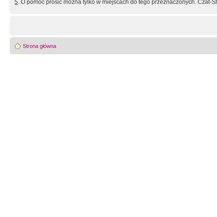
5
. O pomoc prosić można tylko w miejscach do tego przeznaczonych. Czat-Sh
Strona główna