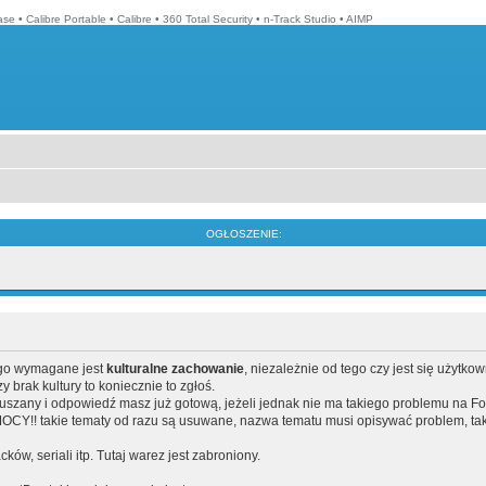
ase
•
Calibre Portable
•
Calibre
•
360 Total Security
•
n-Track Studio
•
AIMP
OGŁOSZENIE:
ego wymagane jest
kulturalne zachowanie
, niezależnie od tego czy jest się użytko
brak kultury to koniecznie to zgłoś.
poruszany i odpowiedź masz już gotową, jeżeli jednak nie ma takiego problemu na F
Y!! takie tematy od razu są usuwane, nazwa tematu musi opisywać problem, tak
acków, seriali itp. Tutaj warez jest zabroniony.