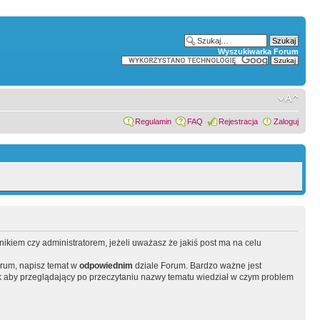
Wyszukiwarka Forum
Regulamin
FAQ
Rejestracja
Zaloguj
wnikiem czy administratorem, jeżeli uważasz że jakiś post ma na celu
orum, napisz temat w
odpowiednim
dziale Forum. Bardzo ważne jest
 aby przeglądający po przeczytaniu nazwy tematu wiedział w czym problem