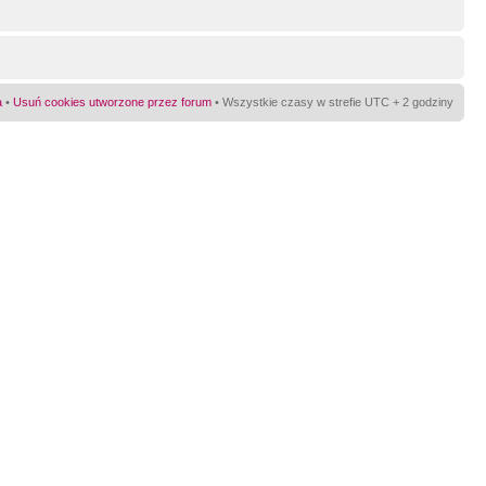
a
•
Usuń cookies utworzone przez forum
• Wszystkie czasy w strefie UTC + 2 godziny