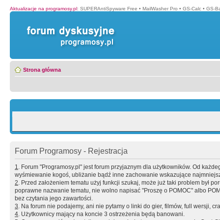
Aktualizacje na programosy.pl
:
SUPERAntiSpyware Free
•
MailWasher Pro
•
GS-Calc
•
GS-B
Strona główna
Forum Programosy - Rejestracja
1
. Forum "Programosy.pl" jest forum przyjaznym dla użytkowników. Od każd
wyśmiewanie kogoś, ubliżanie bądź inne zachowanie wskazujące najmniejszy 
2
. Przed założeniem tematu użyj funkcji szukaj, może już taki problem był 
poprawne nazwanie tematu, nie wolno napisać "Proszę o POMOC" albo POMOC
bez czytania jego zawartości.
3
. Na forum nie podajemy, ani nie pytamy o linki do gier, filmów, full wersji, cr
4
. Użytkownicy mający na koncie 3 ostrzeżenia będą banowani.