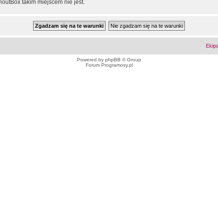
outBox takim miejscem nie jest.
Ekip
Powered by
phpBB
© Group
Forum Programosy.pl