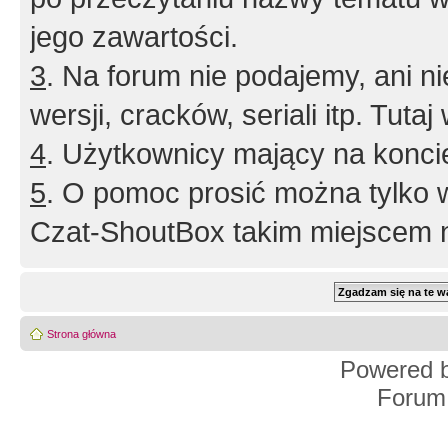
jego zawartości.
3
. Na forum nie podajemy, ani nie 
wersji, cracków, seriali itp. Tuta
4
. Użytkownicy mający na konci
5
. O pomoc prosić można tylko 
Czat-ShoutBox takim miejscem ni
Strona główna
Powered 
Forum