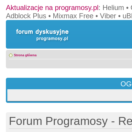
Aktualizacje na programosy.pl
:
Helium
•
Adblock Plus
•
Mixmax Free
•
Viber
•
uB
Strona główna
OG
Forum Programosy - Rej