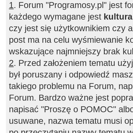
1
. Forum "Programosy.pl" jest 
każdego wymagane jest
kultur
czy jest się użytkownikiem czy a
post ma na celu wyśmiewanie ko
wskazujące najmniejszy brak kult
2
. Przed założeniem tematu użyj 
był poruszany i odpowiedź masz 
takiego problemu na Forum, nap
Forum. Bardzo ważne jest popra
napisać "Proszę o POMOC" albo
usuwane, nazwa tematu musi opi
po przeczytaniu nazwy tematu w