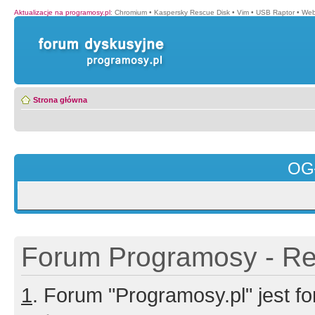
Aktualizacje na programosy.pl
:
Chromium
•
Kaspersky Rescue Disk
•
Vim
•
USB Raptor
•
Web
Strona główna
OG
Forum Programosy - Rej
1
. Forum "Programosy.pl" jest 