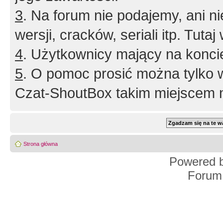
3
. Na forum nie podajemy, ani nie 
wersji, cracków, seriali itp. Tuta
4
. Użytkownicy mający na konci
5
. O pomoc prosić można tylko 
Czat-ShoutBox takim miejscem ni
Strona główna
Powered 
Forum