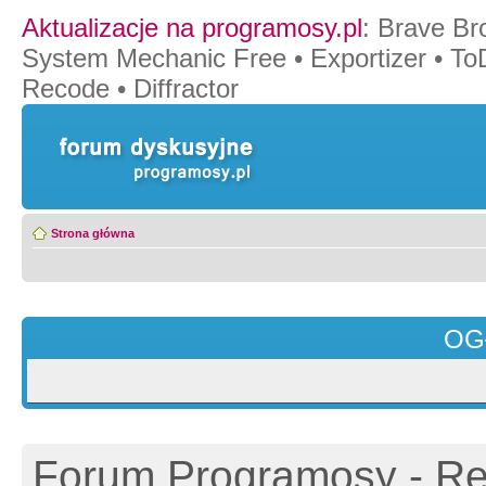
Aktualizacje na programosy.pl
:
Brave Br
System Mechanic Free
•
Exportizer
•
To
Recode
•
Diffractor
Strona główna
OG
Forum Programosy - Rej