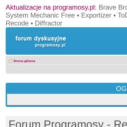
Aktualizacje na programosy.pl
:
Brave Br
System Mechanic Free
•
Exportizer
•
To
Recode
•
Diffractor
Strona główna
OG
Forum Programosy - Rej