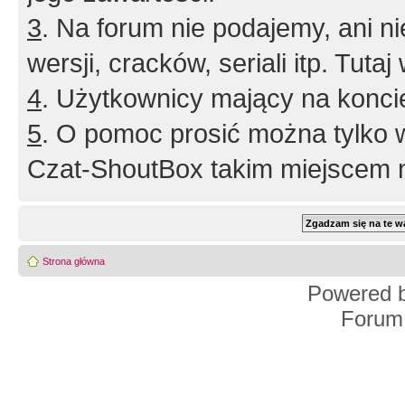
3
. Na forum nie podajemy, ani nie 
wersji, cracków, seriali itp. Tuta
4
. Użytkownicy mający na konci
5
. O pomoc prosić można tylko 
Czat-ShoutBox takim miejscem ni
Strona główna
Powered 
Forum