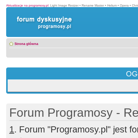
Aktualizacje na programosy.pl
:
Light Image Resizer
•
Rename Master
•
Helium
•
Opera
•
Chr
Strona główna
OG
Forum Programosy - Rej
1
. Forum "Programosy.pl" jest 